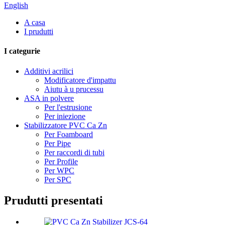
English
A casa
I prudutti
I categurie
Additivi acrilici
Modificatore d'impattu
Aiutu à u prucessu
ASA in polvere
Per l'estrusione
Per iniezione
Stabilizzatore PVC Ca Zn
Per Foamboard
Per Pipe
Per raccordi di tubi
Per Profile
Per WPC
Per SPC
Prudutti presentati