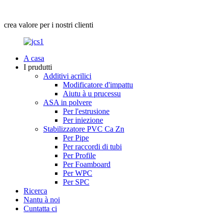
crea valore per i nostri clienti
A casa
I prudutti
Additivi acrilici
Modificatore d'impattu
Aiutu à u prucessu
ASA in polvere
Per l'estrusione
Per iniezione
Stabilizzatore PVC Ca Zn
Per Pipe
Per raccordi di tubi
Per Profile
Per Foamboard
Per WPC
Per SPC
Ricerca
Nantu à noi
Cuntatta ci